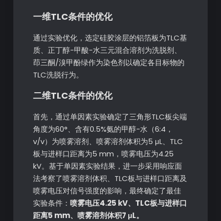
一维TLC条件的优化
通过实验优化，选定硅胶涂层的铝箔板为TLC基
质、正丁醇-甲酸-水三元混合溶剂为洗脱剂、
茚三酮/溴甲酚绿作为染色剂以确定各目标物的
TLC洗脱行为。
二维TLC条件的优化
首先，通过单因素实验确定了三角形TLC板尖端
角度为60°、含有0.5%氨的甲醇-水（6:4，
v/v）为喷雾溶剂、喷雾溶剂体积为5 μL、TLC
板与进样口距离为5 mm，喷雾电压为4.25
kV。基于单因素实验结果，进一步采用响应面
法考察了喷雾溶剂体积、TLC板与进样口距离及
喷雾电压对信号强度的影响，最终确定了最佳
实验条件：
喷雾电压4.25 kV、TLC板与进样口
距离5 mm、喷雾溶剂体积7 μL。