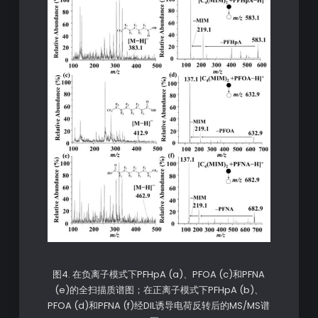
图4. 在负离子模式下PFHpA (a)、PFOA (c)和PFNA
(e)的全扫描质谱图；在正离子模式下PFHpA (b)、
PFOA (d)和PFNA (f)经DIL诱导电荷反转后的MS/MS谱