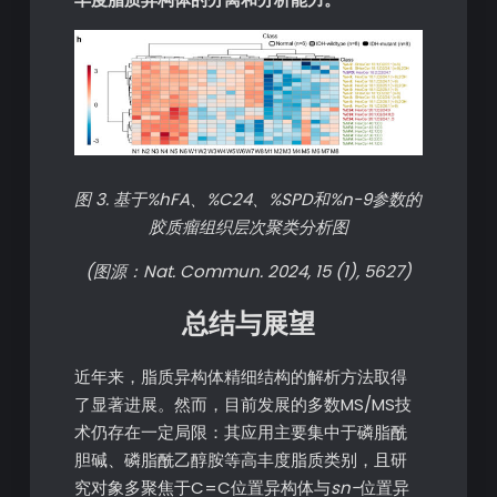
图 3. 基于%hFA、%C24、%SPD和%n-9参数的
胶质瘤组织层次聚类分析图
(图源：Nat. Commun. 2024, 15 (1), 5627)
总结与展望
近年来，脂质异构体精细结构的解析方法取得
了显著进展。然而，目前发展的多数MS/MS技
术仍存在一定局限：其应用主要集中于磷脂酰
胆碱、磷脂酰乙醇胺等高丰度脂质类别，且研
究对象多聚焦于C=C位置异构体与
sn-
位置异