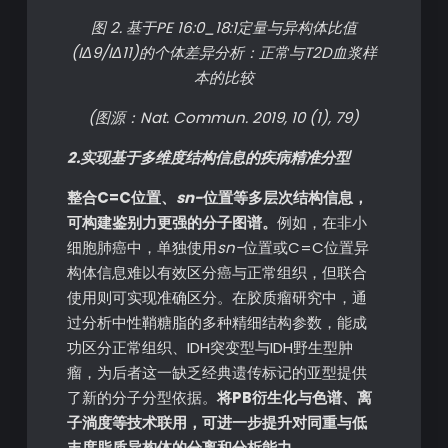
图 2. 基于PE 16:0_18:1定量与异构体比值
(IΔ9/IΔ11)的个体差异分析：正常与T2D血浆样
本的比较
(图源：Nat. Commun. 2019, 10 (1), 79)
2.实现基于多维度结构信息的疾病精准分型
整合C=C位置、
sn-
位置等多层次结构信息，
可构建鉴别力更强的分子图谱。
例如，在非小
细胞肺癌中，单独使用
sn-
位置或C=C位置异
构体信息难以有效区分癌与正常组织，但联合
使用则可实现准确区分。在胶质瘤研究中，通
过分析中性鞘糖脂的多种精细结构参数，能成
功区分正常组织、IDH突变型与IDH野生型肿
瘤，为后者这一缺乏经典遗传标记的亚型提供
了新的分子分型依据。
将PB衍生化与色谱、离
子淌度等技术联用，可进一步提升对同重与低
丰度脂质异构体的分离和分析能力。