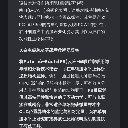
该技术对溶血磷脂酰胆碱酰基转移
酶-1(LPCAT1)的研究表明，该酶对酰基辅酶A底
物表现出严格的
sn-
1位置选择性。其主要产物
PC 18:1/16:0的含量可直接反映LPCAT1的活性，
在肝细胞癌中的显著变化提示其可作为潜在的
功能性生物标志物。
3.在单细胞水平揭示代谢异质性
将Paternò–Büchi(PB)反应-串联质谱联用与
单细胞分析技术结合，可在单细胞水平上解析
脂质结构差异。
例如，通过检测人肺癌单细胞
中PC 32:1的n-7异构体相对丰度，可有效区分
对吉非替尼敏感与耐药的细胞亚群。
PB反应凭
借其高特异性和快速的反应动力学，可与电离
源在线耦合，非常适合单细胞或微量样本中
C=C位置异构体的鉴定与相对定量，为在单细
胞水平上研究肿瘤异质性及药物响应机制提供
了有效工具。