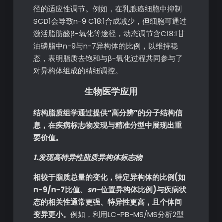
径的适应性调节。例如，在乳腺癌细胞中抑制
SCD1会导致n-9 C18:1合成减少，但细胞可通过
激活脂肪酸β-氧化等途径，动态调节含C18:1甘
油磷脂中n-9与n-7异构体的比例，以维持稳
态，表明脂质去饱和与β-氧化过程共同参与了
对异构体组成的精细调控。
生物医学应用
结构脂质组学通过提供“高分辨”的分子结构信
息，在疾病标志物发现与精准分型中展现出重
要价值。
1.发现高特异性脂质异构体标志物
相较于脂质总量的变化，特定异构体的比例(如
n-9/n-7比值、
sn-
位置异构体比例)与疾病状
态的相关性通常更强、特异性更高，且个体间
变异更小。
例如，利用LC-PB-MS/MS分析2型