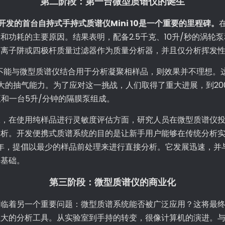
第二阶段：第一台微型质谱仪的诞生
年开发的首台自持式手持式质谱仪Mini 10是一个重要的里程碑。
功耗的主要原因。结果表明，配备2.5千克、10升/秒的涡轮泵
用离子阱或四极杆质量过滤器作为质量分析器，并且仅分析挥发
）不能与微型质谱仪结合用于分析凝聚相样品，则效果并不理想。这
强大的抽气能力。为了应对这一挑战，人们取得了重大进展，到20
和一台5升/分钟的隔膜泵组成。
仪，在使用纯样品进行灵敏度评估方面，研究人员在微型质谱仪
分析。开发便携式质谱系统的目的是让新手用户能够在传统分析
4年，提倡以最少的样品前处理来进行直接分析。它发展迅速，
要基础。
第三阶段：微型质谱仪的商业化
临着另一个重要问题：微型质谱系统能否被广泛应用？这将最终
强大的分析工具。从实验室到手持的转变，很像计算机的演进。